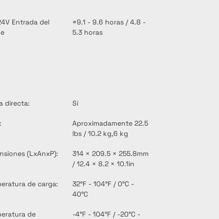
24V Entrada del 
≈9.1 - 9.6 horas / 4.8 - 
he
5.3 horas
a directa:
Sí
:
Aproximadamente 22.5 
lbs / 10.2 kg,6 kg
nsiones (LxAnxP):
314 × 209.5 × 255.8mm 
/ 12.4 × 8.2 × 10.1in
eratura de carga:
32°F - 104°F / 0°C - 
40°C
eratura de 
-4°F - 104°F / -20°C - 