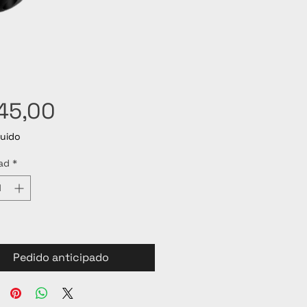
Precio
45,00
luido
ad
*
Pedido anticipado