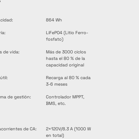
s
cidad:
864 Wh
ía:
LiFePO4 (Litio Ferro-
fosfato)
s de vida:
Más de 3000 ciclos 
hasta el 80 % de la 
capacidad original
útil:
Recarga al 80 % cada 
3-6 meses
ema de gestión:
Controlador MPPT, 
BMS, etc.
corrientes de CA:
2×120V/8.3 A (1000 W 
en total)