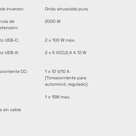
de inversor:
Onda sinusoidal pura
ncia de 
2000 W
etensión:
to USB-C:
2 x 100 W máx.
to USB-A:
2 x 5 VCC/2,4 A 12 W
corriente CC:
1 x 12 V/10 A 
(Tomacorriente para 
automóvil, regulado)
1 x 15W max.
a sin cable