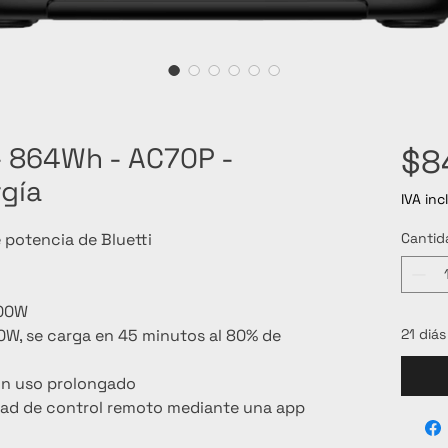
- 864Wh - AC70P -
$8
gía
IVA inc
e potencia de Bluetti
Cantid
000W
0W, se carga en 45 minutos al 80% de 
21 diás
un uso prolongado
idad de control remoto mediante una app 