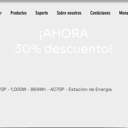
r
Productos
Soporte
Sobre nosotros
Contáctanos
Menu
¡AHORA
30% descuento!
0P - 1,000W - 864Wh - AC70P - Estación de Energía