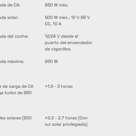
ada de CA:
950 W máx.
ada solar:
500 W máx., 12 V-58 V 
CC, 10 A
ada del coche:
12/24 V desde el 
puerto del encendedor 
de cigarrillos
ada máxima:
950 W
e de carga de CA 
≈1.5 - 2 horas
ga turbo de 950 
les solares (500 
≈2.2 - 2.7 horas (Con 
luz solar privilegiada)