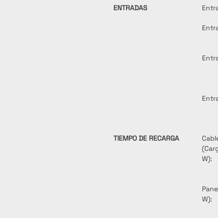
ENTRADAS
Entr
Entr
Entr
Entr
TIEMPO DE RECARGA
Cabl
(Car
W):
Pane
W):